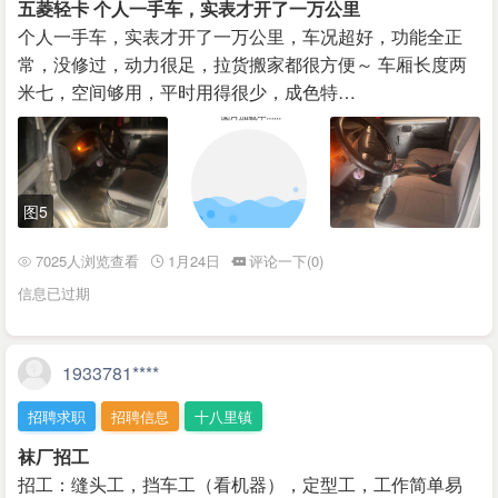
五菱轻卡 个人一手车，实表才开了一万公里
个人一手车，实表才开了一万公里，车况超好，功能全正
常，没修过，动力很足，拉货搬家都很方便～ 车厢长度两
米七，空间够用，平时用得很少，成色特…
图5
7025人浏览查看
1月24日
评论一下(0)
信息已过期
1933781****
招聘求职
招聘信息
十八里镇
袜厂招工
招工：缝头工，挡车工（看机器），定型工，工作简单易