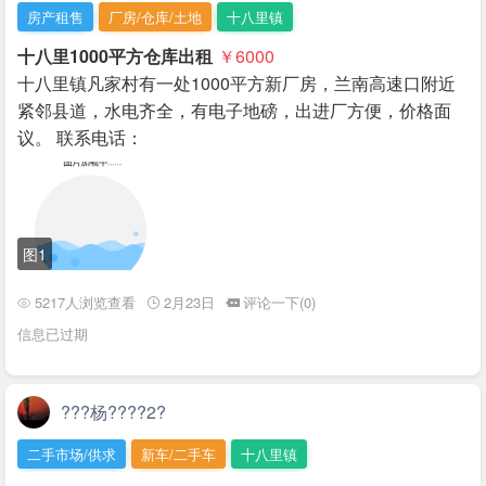
房产租售
厂房/仓库/土地
十八里镇
十八里1000平方仓库出租
￥6000
十八里镇凡家村有一处1000平方新厂房，兰南高速口附近
紧邻县道，水电齐全，有电子地磅，出进厂方便，价格面
议。 联系电话：
图1
5217人浏览查看
2月23日
评论一下(0)
信息已过期
???杨????2?
二手市场/供求
新车/二手车
十八里镇