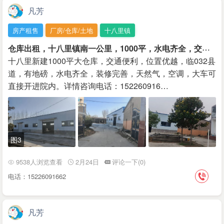
凡芳
房产租售
厂房/仓库/土地
十八里镇
仓
库出租，十八里镇南一公里，1000平，水电齐全，交通便利，位置优越！
十八里新建1000平大仓库，交通便利，位置优越，临032县
道，有地磅，水电齐全，装修完善，天然气，空调，大车可
直接开进院内。详情咨询电话：152260916…
图3
9538人浏览查看
2月24日
评论一下(0)
电话：15226091662
凡芳