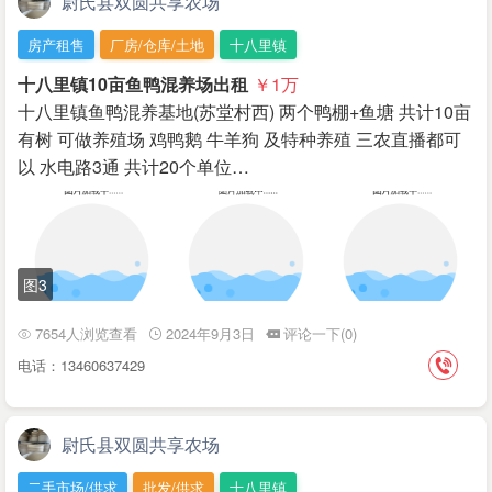
尉氏县双圆共享农场
房产租售
厂房/仓库/土地
十八里镇
十八里镇10亩鱼鸭混养场出租
￥1
万
十八里镇鱼鸭混养基地(苏堂村西) 两个鸭棚+鱼塘 共计10亩
有树 可做养殖场 鸡鸭鹅 牛羊狗 及特种养殖 三农直播都可
以 水电路3通 共计20个单位…
图3
7654人浏览查看
2024年9月3日
评论一下(0)
电话：13460637429
尉氏县双圆共享农场
二手市场/供求
批发/供求
十八里镇