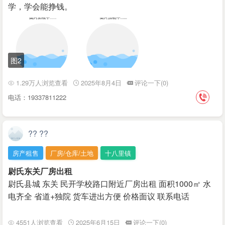
学，学会能挣钱。
图2
1.29万人浏览查看
2025年8月4日
评论一下(0)
电话：19337811222
?? ??
房产租售
厂房/仓库/土地
十八里镇
尉氏东关厂房出租
尉氏县城 东关 民开学校路口附近厂房出租 面积1000㎡ 水
电齐全 省道+独院 货车进出方便 价格面议 联系电话
4551人浏览查看
2025年6月15日
评论一下(0)