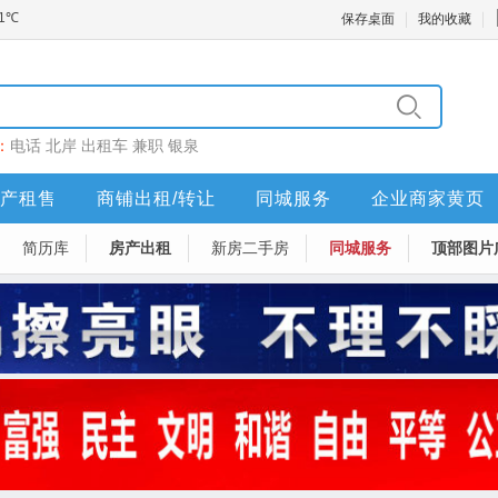
保存桌面
我的收藏
：
电话
北岸
出租车
兼职
银泉
产租售
商铺出租/转让
同城服务
企业商家黄页
简历库
房产出租
新房二手房
同城服务
顶部图片