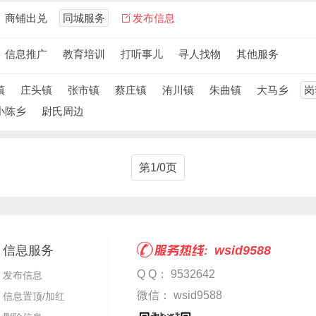
商铺出兑
同城服务
发布信息
信息推广
教育培训
打听事儿
寻人找物
其他服务
镇
庄头镇
张市镇
蔡庄镇
洧川镇
朱曲镇
大马乡
岗
小陈乡
尉氏周边
第1/0页
信息服务
wsid9588
Q Q： 9532642
发布信息
微信： wsid9588
信息置顶/加红