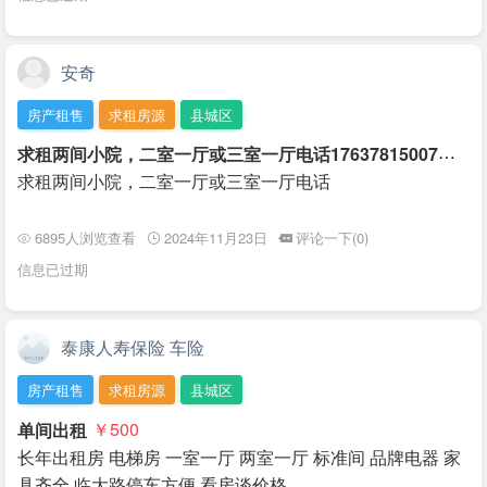
安奇
房产租售
求租房源
县城区
求
租两间小院，二室一厅或三室一厅电话17637815007
￥35
求租两间小院，二室一厅或三室一厅电话
6895人浏览查看
2024年11月23日
评论一下(0)
信息已过期
泰康人寿保险 车险
房产租售
求租房源
县城区
单间出租
￥500
长年出租房 电梯房 一室一厅 两室一厅 标准间 品牌电器 家
具齐全 临大路停车方便 看房谈价格