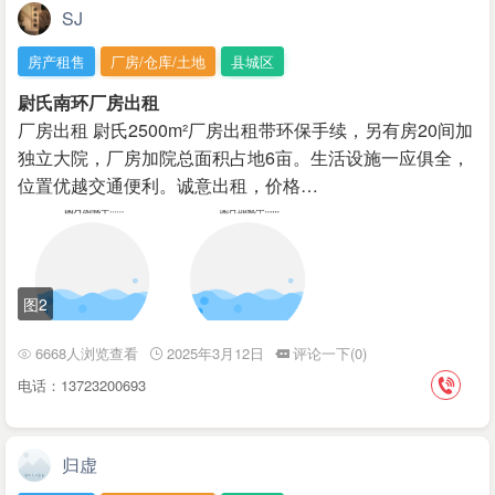
SJ
房产租售
厂房/仓库/土地
县城区
尉氏南环厂房出租
厂房出租 尉氏2500m²厂房出租带环保手续，另有房20间加
独立大院，厂房加院总面积占地6亩。生活设施一应俱全，
位置优越交通便利。诚意出租，价格…
图2
6668人浏览查看
2025年3月12日
评论一下(0)
电话：13723200693
归虚