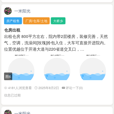
一米阳光
房产租售
厂房/仓库/土地
大桥乡
仓房出租
出租仓房 800平方左右，院内带2层楼房，装修完善，天然
气，空调，洗澡间[玫瑰]拎包入住，大车可直接开进院内。
位置优越位于开港大道与220省道交叉口，…
图6
4181人浏览查看
2025年8月2日
评论一下(0)
信息已过期
一米阳光