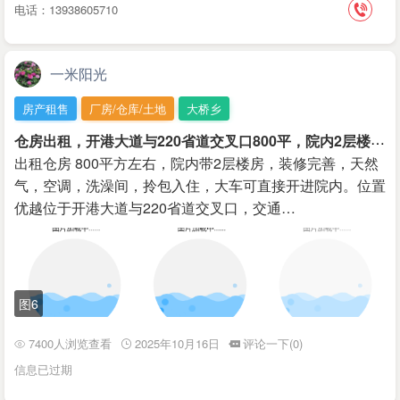
电话：13938605710
一米阳光
房产租售
厂房/仓库/土地
大桥乡
仓
房出租，开港大道与220省道交叉口800平，院内2层楼房，水电齐全，拎包入住，交通便利！
出租仓房 800平方左右，院内带2层楼房，装修完善，天然
气，空调，洗澡间，拎包入住，大车可直接开进院内。位置
优越位于开港大道与220省道交叉口，交通…
图6
7400人浏览查看
2025年10月16日
评论一下(0)
信息已过期