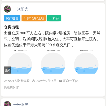
一米阳光
房产租售
厂房/仓库/土地
大桥乡
仓房出租
出租仓房 800平方左右，院内带2层楼房，装修完善，天然
气，空调，洗澡间[玫瑰]拎包入住，大车可直接开进院内。
位置优越位于开港大道与220省道交叉口，…
图6
6201人浏览查看
2025年9月15日
评论一下(0)
信息已过期
一米阳光