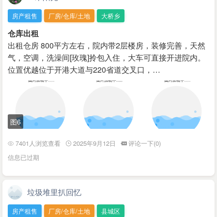
房产租售
厂房/仓库/土地
大桥乡
仓库出租
出租仓房 800平方左右，院内带2层楼房，装修完善，天然
气，空调，洗澡间[玫瑰]拎包入住，大车可直接开进院内。
位置优越位于开港大道与220省道交叉口，…
图6
7401人浏览查看
2025年9月12日
评论一下(0)
信息已过期
垃圾堆里扒回忆
房产租售
厂房/仓库/土地
县城区