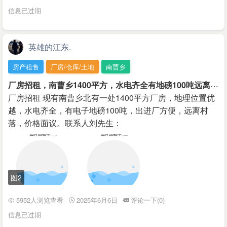
信息已过期
英雄的江东.
房产租售
厂房/仓库/土地
南曹乡
厂
房招租，南曹乡1400平方，水电齐全有地磅100吨远离村庄，价格面议，刘先生18437888088
厂房招租 现有南曹乡北有一处1400平方厂房，地理位置优
越，水电齐全，有电子地磅100吨，出进厂方便，远离村
落，价格面议。联系人刘先生：
图2
5952人浏览查看
2025年6月6日
评论一下(0)
信息已过期