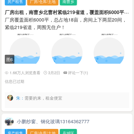
房产租售
厂房/仓库/土地
南曹乡
厂
房出租，南曹乡北曹村紧临219省道，覆盖面积6000平，总占地18亩，房间上下两层20间，交通便利
厂房覆盖面积6000平，总占地18亩，房间上下两层20间，
紧临219省道，周围无住户！
图6
1.66万人浏览查看
3月2日
评论一下(1)
信息已过期
朱：
需要的来，租金便宜
小鹏纱窗、钢化玻璃13164362777
房产租售
厂房/仓库/土地
县城区