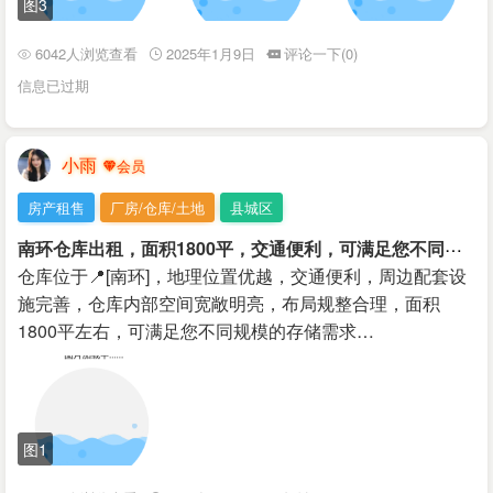
图3
6042人浏览查看
2025年1月9日
评论一下(0)
信息已过期
小雨
房产租售
厂房/仓库/土地
县城区
南
环仓库出租，面积1800平，交通便利，可满足您不同规格的存储需求，欢迎电话咨询！
仓库位于📍[南环]，地理位置优越，交通便利，周边配套设
施完善，仓库内部空间宽敞明亮，布局规整合理，面积
1800平左右，可满足您不同规模的存储需求…
图1