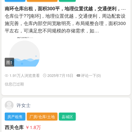
南
环仓库出租，面积300平，地理位置优越，交通便利，仓库内部空间宽敞明亮，感兴趣电话联系！
仓库位于??[南环]，地理位置优越，交通便利，周边配套设
施完善，仓库内部空间宽敞明亮，布局规整合理，面积300
平左右，可满足您不同规模的存储需求，如…
图1
1.91万人浏览查看
2025年7月15日
评论一下(0)
信息已过期
许女士
房产租售
厂房/仓库/土地
县城区
西关仓库
￥1.8
万