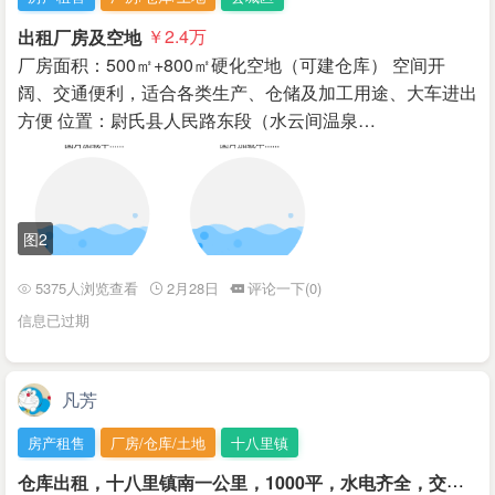
出租厂房及空地
￥2.4
万
厂房面积：500㎡+800㎡硬化空地（可建仓库） 空间开
阔、交通便利，适合各类生产、仓储及加工用途、大车进出
方便 位置：尉氏县人民路东段（水云间温泉…
图2
5375人浏览查看
2月28日
评论一下(0)
信息已过期
凡芳
房产租售
厂房/仓库/土地
十八里镇
仓
库出租，十八里镇南一公里，1000平，水电齐全，交通便利，位置优越！