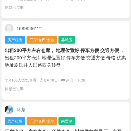
信息已过期
1589036****
房产租售
厂房/仓库/土地
县城区
出
租200平方左右仓库， 地理位置好 停车方便 交通方便 价格 优惠
出租200平方仓库 地理位置好 停车方便 交通方便 价格 优惠
地址尉氏县人民路西关转盘
4106人浏览查看
6月10日
评论一下(0)
信息已过期
沐茶
房产租售
厂房/仓库/土地
南曹乡
厂
房出租：房东直租，证件齐全，以前做的家具厂，有叉车等有需要的老板欢迎联系我