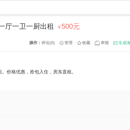
一厅一卫一厨出租
500元
￥
操作：
评论(0)
管理
收藏
举报
生成
租。价格优惠，拎包入住，房东直租。