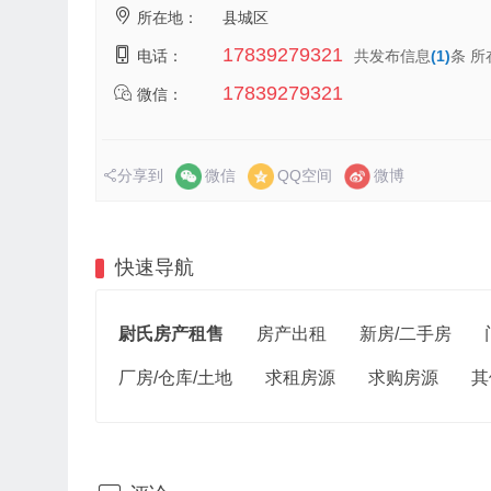
所在地：
县城区
17839279321
电话：
共发布信息
(1)
条 所
17839279321
微信：
分享到
微信
QQ空间
微博
快速导航
尉氏房产租售
房产出租
新房/二手房
厂房/仓库/土地
求租房源
求购房源
其