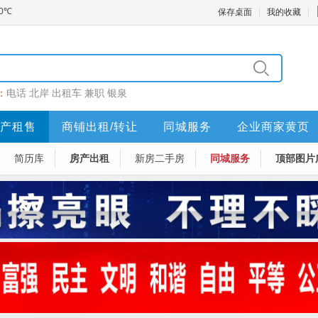
保存桌面
我的收藏
：
电话
北岸
出租车
兼职
银泉
产租售
商铺出租/转让
同城服务
企业商家黄页
简历库
房产出租
新房二手房
同城服务
顶部图片