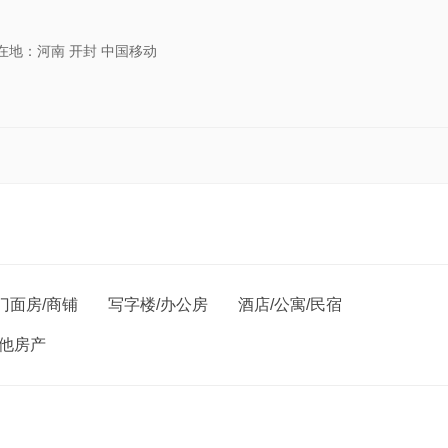
在地：河南 开封 中国移动
门面房/商铺
写字楼/办公房
酒店/公寓/民宿
他房产