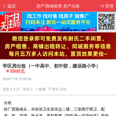
返回
房产/商铺租售 房产出租
管理
学区房出租（一中高中、初中部，建设路小学）
￥5000元
2026/7/18 10:56:59
浏览 3.41万
评论 0
收藏
来自 开封
出租
纱厂西路南头，寺前张卫生室东边二楼，三室两厅两卫，配
床、柜、空调、热水器，紧邻新建《尉氏第一高级中学》新校