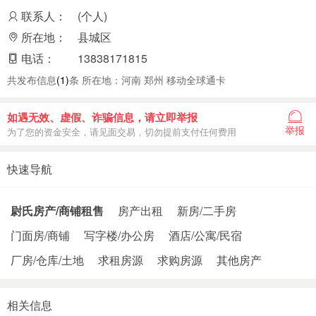
联系人：
(个人)
所在地：
县城区
电话：
13838171815
共发布信息
(1)
条 所在地：河南 郑州 移动全球通卡
如遇无效、虚假、诈骗信息，请立即举报
举报
为了您的资金安全，请见面交易，切勿提前支付任何费用
快速导航
尉氏房产/商铺租售
房产出租
新房/二手房
门面房/商铺
写字楼/办公房
酒店/公寓/民宿
厂房/仓库/土地
求租房源
求购房源
其他房产
相关信息