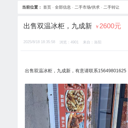
当前位置：
首页
-
全部信息
-
二手市场/供求
-
二手转让
出售双温冰柜，九成新
2600元
￥
2025/8/18 18:35:58
浏览：4901
来自：洛阳
出售双温冰柜，九成新，有意请联系15649801625