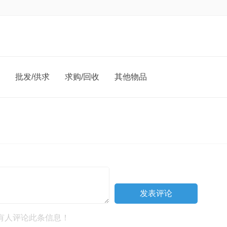
批发/供求
求购/回收
其他物品
有人评论此条信息！