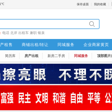
保存桌面
我的收藏
：
电话
北岸
出租车
兼职
银泉
产租售
商铺出租/转让
同城服务
企业商家黄页
简历库
房产出租
新房二手房
同城服务
顶部图片