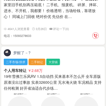
家里旧手机别再压箱底！ 二手机、报废机。 碎屏、摔坏、
进水、不开机，我都要！ 价格透明，当场给钱，靠谱放
心！ 同城上门回收 绝对价优 先估价 在…
4641人浏览查看
3月26日
评论一下(0)
电话：15093278633
梦醒了－?
二手市场/供求
二手转让
大营镇
个人用车转让
￥2.68
万
19年雪佛兰乐风RV 1.5自动挡 买来基本不怎么开 全车原版
原漆没出过事故 实表32600公里 无水淹火烧 车况精品 支持
任何检测 好开省油适合代步练…