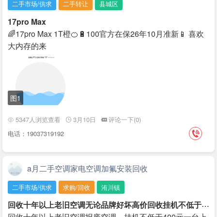
二手市场/供求
二手转让
县城区
17pro Max
🌈17pro Max 1T橙🍊🔋100官方在保26年10月准新📱 喜欢
大内存的来
图1
5347人浏览查看
3月10日
评论一下(0)
电话：19037319192
a月二手空调家电空调加氟安装回收
二手市场/供求
求购/回收
洧川镇
回
收十年以上老旧空调无论品牌好坏高价回收挂机不低于400元一台上不封顶
回收十年以上老旧空调报废空调，挂机不低于400元一台上