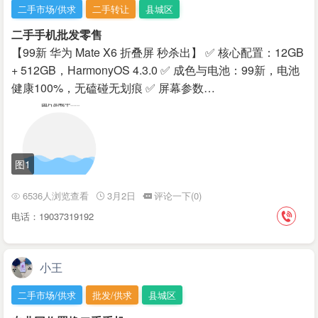
二手市场/供求
二手转让
县城区
二手手机批发零售
【99新 华为 Mate X6 折叠屏 秒杀出】 ✅ 核心配置：12GB
+ 512GB，HarmonyOS 4.3.0 ✅ 成色与电池：99新，电池
健康100%，无磕碰无划痕 ✅ 屏幕参数…
图1
6536人浏览查看
3月2日
评论一下(0)
电话：19037319192
小王
二手市场/供求
批发/供求
县城区