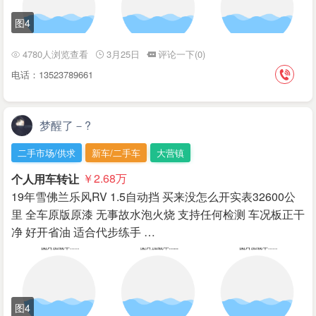
图4
4780人浏览查看
3月25日
评论一下(0)
电话：13523789661
梦醒了－?
二手市场/供求
新车/二手车
大营镇
个人用车转让
￥2.68
万
19年雪佛兰乐风RV 1.5自动挡 买来没怎么开实表32600公
里 全车原版原漆 无事故水泡火烧 支持任何检测 车况板正干
净 好开省油 适合代步练手 …
图4