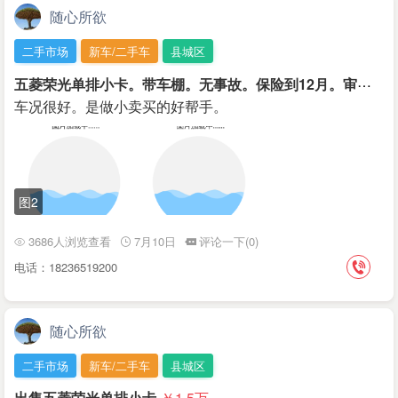
随心所欲
二手市场
新车/二手车
县城区
五
菱荣光单排小卡。带车棚。无事故。保险到12月。审车到10月。2015年的车。
车况很好。是做小卖买的好帮手。
图2
3686人浏览查看
7月10日
评论一下(0)
电话：18236519200
随心所欲
二手市场
新车/二手车
县城区
出售五菱荣光单排小卡
￥1.5
万