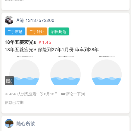
A港 13137572200
二手市场
二手转让
尉氏周边
18年五菱宏光s
￥1.45
18年五菱宏光S 保险到27年1月份 审车到28年
图3
4640人浏览查看
6月12日
评论一下(0)
信息已过期
随心所欲