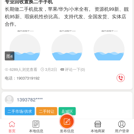
专业回收置换二手手机
长期做二手机批发，苹果/华为/小米全有。 资源机99新、靓
机95新、瑕疵机性价比高。 支持代发、全国发货、实体店
合作。
图4
6289人浏览查看
3月2日
评论一下(0)
电话：19037319192
1393782****
二手市场/供求
二手转让
县城区
县城周边有没有二手电机或缝纫机要处理的？
县城周边有没有二手电机或缝纫机要处理的？
首页
本地信息
发布信息
本地商家
用户登录