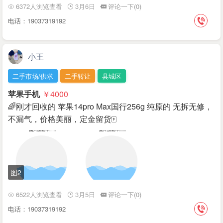
6372人浏览查看
3月6日
评论一下(0)
电话：19037319192
小王
二手市场/供求
二手转让
县城区
苹果手机
￥4000
🌈刚才回收的 苹果14pro Max国行256g 纯原的 无拆无修，
不漏气，价格美丽，定金留货🀄
图2
6522人浏览查看
3月5日
评论一下(0)
电话：19037319192