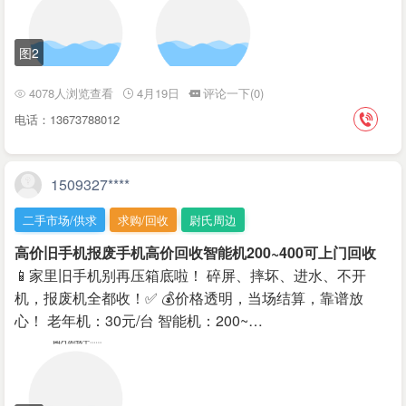
图2
4078人浏览查看
4月19日
评论一下(0)
电话：13673788012
1509327****
二手市场/供求
求购/回收
尉氏周边
高价旧手机报废手机高价回收智能机200~400可上门回收
📱家里旧手机别再压箱底啦！ 碎屏、摔坏、进水、不开
机，报废机全都收！✅ 💰价格透明，当场结算，靠谱放
心！ 老年机：30元/台 智能机：200~…