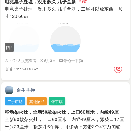
电竞桌子处理，没用多久 几乎全新
￥60
电竞桌子处理，没用多久 几乎全新，二层可以放东西，尺
寸120.60㎝
图2
4474人浏览查看
6月3日
评论一下(0)
电话：15324116624
余生共挽
二手市场
其他物品
张市镇
移
动柴火灶，全新50款柴火灶，上口60厘米，内经49厘米，添柴口17厘米╳23厘米，接灰斗6个厚，可
全新50款柴火灶，上口60厘米，内经49厘米，添柴口17厘
米╳23厘米，接灰斗6个厚，可移动下方带3个4寸万向轮，