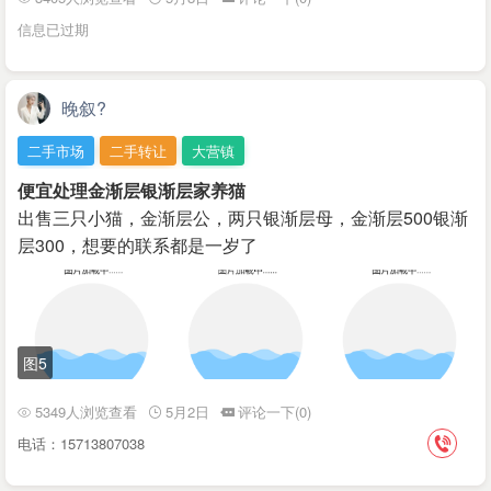
信息已过期
晚叙?
二手市场
二手转让
大营镇
便宜处理金渐层银渐层家养猫
出售三只小猫，金渐层公，两只银渐层母，金渐层500银渐
层300，想要的联系都是一岁了
图5
5349人浏览查看
5月2日
评论一下(0)
电话：15713807038