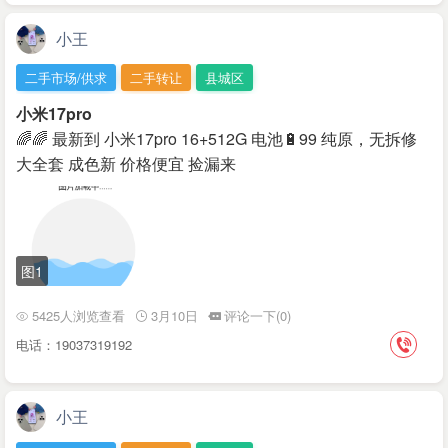
小王
二手市场/供求
二手转让
县城区
小米17pro
🌈🌈 最新到 小米17pro 16+512G 电池🔋99 纯原，无拆修
大全套 成色新 价格便宜 捡漏来
图1
5425人浏览查看
3月10日
评论一下(0)
电话：19037319192
小王