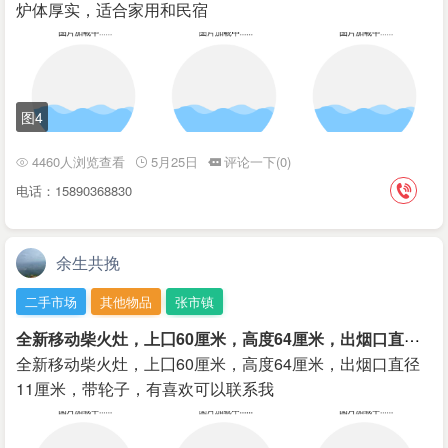
炉体厚实，适合家用和民宿
图4
4460人浏览查看
5月25日
评论一下(0)
电话：15890368830
余生共挽
二手市场
其他物品
张市镇
全
新移动柴火灶，上囗60厘米，高度64厘米，出烟口直径11厘米，带轮子，有喜欢可以联系我
全新移动柴火灶，上囗60厘米，高度64厘米，出烟口直径
11厘米，带轮子，有喜欢可以联系我