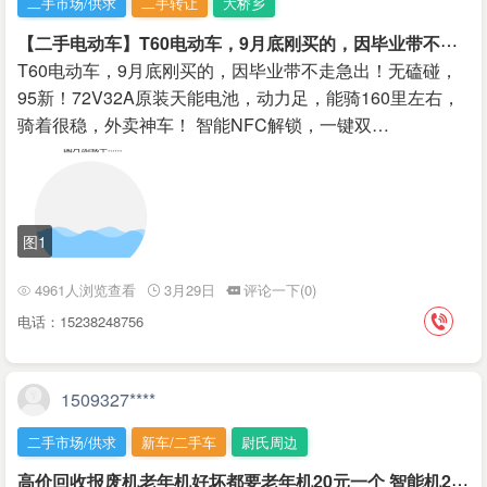
二手市场/供求
二手转让
大桥乡
【
二手电动车】T60电动车，9月底刚买的，因毕业带不走急出
T60电动车，9月底刚买的，因毕业带不走急出！无磕碰，
95新！72V32A原装天能电池，动力足，能骑160里左右，
骑着很稳，外卖神车！ 智能NFC解锁，一键双…
图1
4961人浏览查看
3月29日
评论一下(0)
电话：15238248756
1509327****
二手市场/供求
新车/二手车
尉氏周边
高
价回收报废机老年机好坏都要老年机20元一个 智能机200元一个